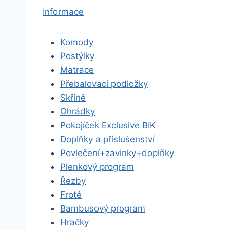
Informace
Komody
Postýlky
Matrace
Přebalovací podložky
Skříně
Ohrádky
Pokojíček Exclusive BIK
Doplňky a příslušenství
Povlečení+zavinky+doplňky
Plenkový program
Řezby
Froté
Bambusový program
Hračky