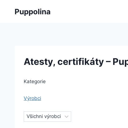
Přeskočit
Puppolina
na
obsah
Atesty, certifikáty – Pu
Kategorie
Výrobci