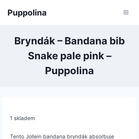
Přeskočit
Puppolina
na
obsah
Bryndák – Bandana bib
Snake pale pink –
Puppolina
1 skladem
Tento Jollein bandana bryndák absorbuje