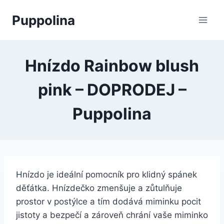
Přeskočit
Puppolina
na
obsah
Hnízdo Rainbow blush
pink – DOPRODEJ –
Puppolina
Hnízdo je ideální pomocník pro klidný spánek
děťátka. Hnízdečko zmenšuje a zůtulňuje
prostor v postýlce a tím dodává miminku pocit
jistoty a bezpečí a zároveň chrání vaše miminko