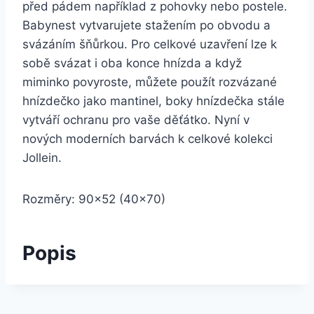
před pádem například z pohovky nebo postele.
Babynest vytvarujete stažením po obvodu a
svázáním šňůrkou. Pro celkové uzavření lze k
sobě svázat i oba konce hnízda a když
miminko povyroste, můžete použít rozvázané
hnízdečko jako mantinel, boky hnízdečka stále
vytváří ochranu pro vaše děťátko. Nyní v
nových moderních barvách k celkové kolekci
Jollein.
Rozměry: 90×52 (40×70)
Popis