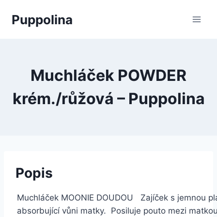
Přeskočit
Puppolina
na
obsah
Muchláček POWDER
krém./růžová – Puppolina
Popis
Muchláček MOONIE DOUDOU Zajíček s jemnou plá
absorbující vůni matky. Posiluje pouto mezi matko