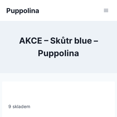
Přeskočit
Puppolina
na
obsah
AKCE – Skůtr blue –
Puppolina
9 skladem