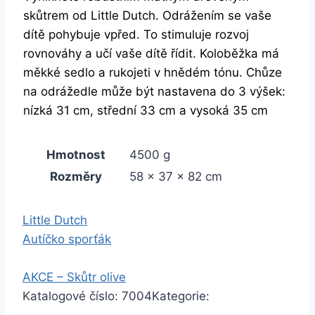
skůtrem od Little Dutch. Odrážením se vaše
dítě pohybuje vpřed. To stimuluje rozvoj
rovnováhy a učí vaše dítě řídit. Koloběžka má
měkké sedlo a rukojeti v hnědém tónu. Chůze
na odrážedle může být nastavena do 3 výšek:
nízká 31 cm, střední 33 cm a vysoká 35 cm
Hmotnost
4500 g
Rozměry
58 × 37 × 82 cm
Little Dutch
Autíčko sporťák
AKCE – Skůtr olive
Katalogové číslo:
7004
Kategorie: