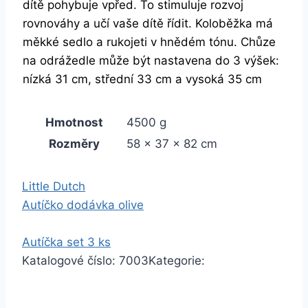
dítě pohybuje vpřed. To stimuluje rozvoj
rovnováhy a učí vaše dítě řídit. Koloběžka má
měkké sedlo a rukojeti v hnědém tónu. Chůze
na odrážedle může být nastavena do 3 výšek:
nízká 31 cm, střední 33 cm a vysoká 35 cm
Hmotnost
4500 g
Rozměry
58 × 37 × 82 cm
Little Dutch
Autíčko dodávka olive
Autíčka set 3 ks
Katalogové číslo:
7003
Kategorie: