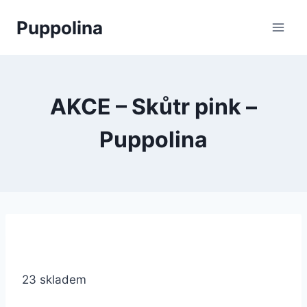
Přeskočit
Puppolina
na
obsah
AKCE – Skůtr pink –
Puppolina
23 skladem