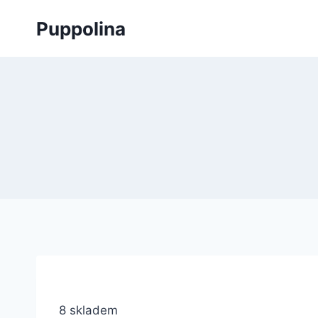
Přeskočit
Puppolina
na
obsah
8 skladem